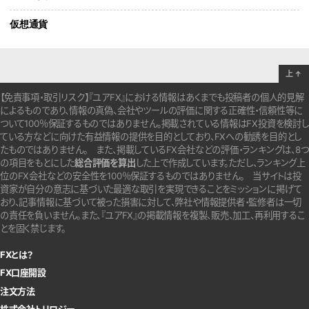
仮想通貨
上
↑
【免責事項・取引リスク】『ユアFX』における情報はあくまでも投稿者の個人的見解
によるものであり、情報の真偽、会社やツールの評価に関する正確性・信頼性等に
ついて100％保証するものではありません。
掲載されている情報はFX投資を検討し
ている方などに向けた有益情報の提供を目的としており、FXへの勧誘を目的とし
たものではありません。
また、掲載しているFX会社などの評価・ランキングは、8つ
の項目をもとにした
総合評価を算出
した上で作成しています。
ただし、ランキング上
位のFX会社などの安全性を100％保証するものではありません。
当サイトは投
資家が自分の意志に基づいた最適な取引を実現できることをミッションに掲げて
おり、記事情報に基づいて被った損害に対して、弊社や情報提供者・監修者は一切
の責任を負いません。また、『ユアFX』の掲載情報を複製、販売、加工、再利用するこ
とを固く禁じます。
FXとは？
FX口座開設
注文方法
株式会社トリロジー