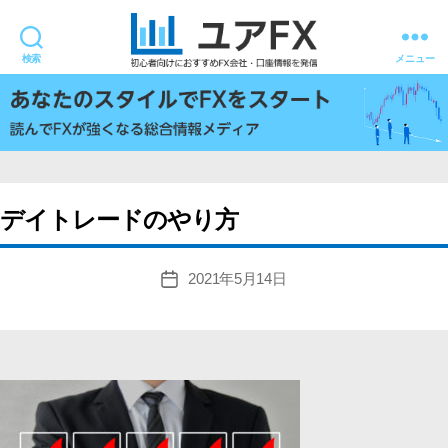
検索
メニュー
ユ
ア
FX
デイトレードのやり方
2021年5月14日
投
稿
日