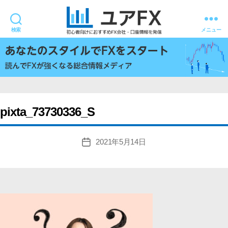
検索
メニュー
ユ
ア
FX
pixta_73730336_S
2021年5月14日
投
稿
日