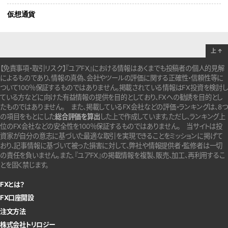
仮想通貨
上
↑
【免責事項・取引リスク】『ユアFX』における情報はあくまでも投稿者の個人的見解
によるものであり、情報の真偽、会社やツールの評価に関する正確性・信頼性等に
ついて100％保証するものではありません。
掲載されている情報はFX投資を検討し
ている方などに向けた有益情報の提供を目的としており、FXへの勧誘を目的とし
たものではありません。
また、掲載しているFX会社などの評価・ランキングは、8つ
の項目をもとにした
総合評価を算出
した上で作成しています。
ただし、ランキング上
位のFX会社などの安全性を100％保証するものではありません。
当サイトは投
資家が自分の意志に基づいた最適な取引を実現できることをミッションに掲げて
おり、記事情報に基づいて被った損害に対して、弊社や情報提供者・監修者は一切
の責任を負いません。また、『ユアFX』の掲載情報を複製、販売、加工、再利用するこ
とを固く禁じます。
FXとは？
FX口座開設
注文方法
株式会社トリロジー