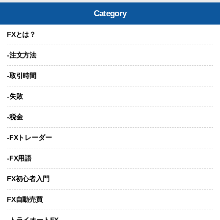
Category
FXとは？
-注文方法
-取引時間
-失敗
-税金
-FXトレーダー
-FX用語
FX初心者入門
FX自動売買
-トライオートFX