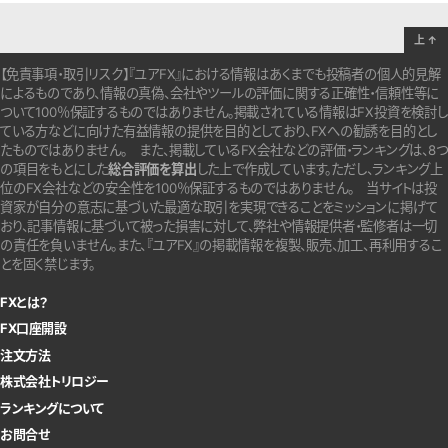
上
↑
【免責事項・取引リスク】『ユアFX』における情報はあくまでも投稿者の個人的見解
によるものであり、情報の真偽、会社やツールの評価に関する正確性・信頼性等に
ついて100％保証するものではありません。
掲載されている情報はFX投資を検討し
ている方などに向けた有益情報の提供を目的としており、FXへの勧誘を目的とし
たものではありません。
また、掲載しているFX会社などの評価・ランキングは、8つ
の項目をもとにした
総合評価を算出
した上で作成しています。
ただし、ランキング上
位のFX会社などの安全性を100％保証するものではありません。
当サイトは投
資家が自分の意志に基づいた最適な取引を実現できることをミッションに掲げて
おり、記事情報に基づいて被った損害に対して、弊社や情報提供者・監修者は一切
の責任を負いません。また、『ユアFX』の掲載情報を複製、販売、加工、再利用するこ
とを固く禁じます。
FXとは？
FX口座開設
注文方法
株式会社トリロジー
ランキングについて
お問合せ