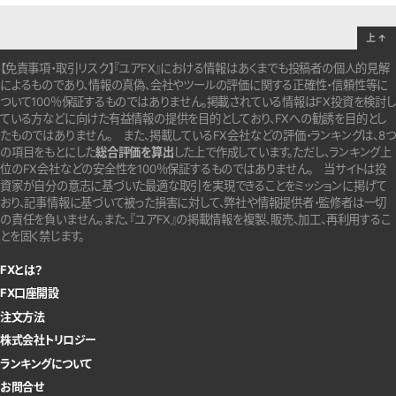
上
↑
【免責事項・取引リスク】『ユアFX』における情報はあくまでも投稿者の個人的見解
によるものであり、情報の真偽、会社やツールの評価に関する正確性・信頼性等に
ついて100％保証するものではありません。
掲載されている情報はFX投資を検討し
ている方などに向けた有益情報の提供を目的としており、FXへの勧誘を目的とし
たものではありません。
また、掲載しているFX会社などの評価・ランキングは、8つ
の項目をもとにした
総合評価を算出
した上で作成しています。
ただし、ランキング上
位のFX会社などの安全性を100％保証するものではありません。
当サイトは投
資家が自分の意志に基づいた最適な取引を実現できることをミッションに掲げて
おり、記事情報に基づいて被った損害に対して、弊社や情報提供者・監修者は一切
の責任を負いません。また、『ユアFX』の掲載情報を複製、販売、加工、再利用するこ
とを固く禁じます。
FXとは？
FX口座開設
注文方法
株式会社トリロジー
ランキングについて
お問合せ