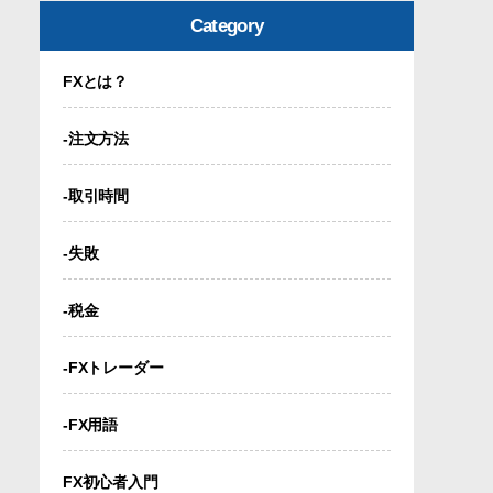
Category
FXとは？
-注文方法
-取引時間
-失敗
-税金
-FXトレーダー
-FX用語
FX初心者入門