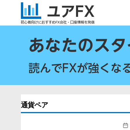
ユ
ア
FX
通貨ペア
投