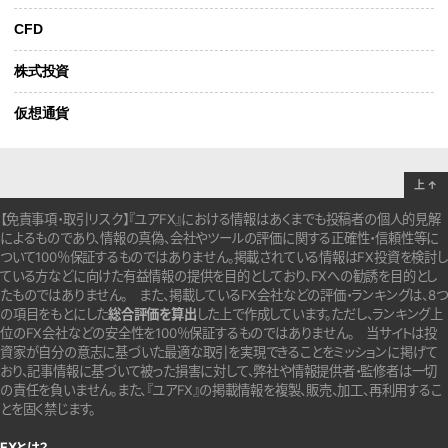
CFD
株式投資
仮想通貨
上
↑
【免責事項・取引リスク】『ユアFX』における情報はあくまでも投稿者の個人的見解
によるものであり、情報の真偽、会社やツールの評価に関する正確性・信頼性等に
ついて100％保証するものではありません。
掲載されている情報はFX投資を検討し
ている方などに向けた有益情報の提供を目的としており、FXへの勧誘を目的とし
たものではありません。
また、掲載しているFX会社などの評価・ランキングは、8つ
の項目をもとにした
総合評価を算出
した上で作成しています。
ただし、ランキング上
位のFX会社などの安全性を100％保証するものではありません。
当サイトは投
資家が自分の意志に基づいた最適な取引を実現できることをミッションに掲げて
おり、記事情報に基づいて被った損害に対して、弊社や情報提供者・監修者は一切
の責任を負いません。また、『ユアFX』の掲載情報を複製、販売、加工、再利用するこ
とを固く禁じます。
FXとは？