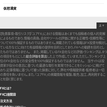
仮想通貨
上
↑
【免責事項・取引リスク】『ユアFX』における情報はあくまでも投稿者の個人的見解
によるものであり、情報の真偽、会社やツールの評価に関する正確性・信頼性等に
ついて100％保証するものではありません。
掲載されている情報はFX投資を検討し
ている方などに向けた有益情報の提供を目的としており、FXへの勧誘を目的とし
たものではありません。
また、掲載しているFX会社などの評価・ランキングは、8つ
の項目をもとにした
総合評価を算出
した上で作成しています。
ただし、ランキング上
位のFX会社などの安全性を100％保証するものではありません。
当サイトは投
資家が自分の意志に基づいた最適な取引を実現できることをミッションに掲げて
おり、記事情報に基づいて被った損害に対して、弊社や情報提供者・監修者は一切
の責任を負いません。また、『ユアFX』の掲載情報を複製、販売、加工、再利用するこ
とを固く禁じます。
FXとは？
FX口座開設
注文方法
株式会社トリロジー