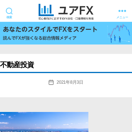
検索
メニュー
ユ
ア
FX
不動産投資
2021年8月3日
投
稿
日