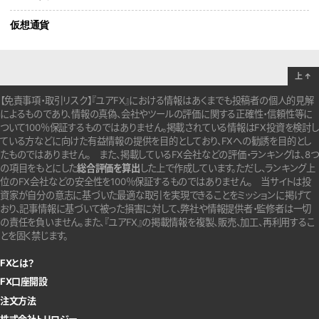
仮想通貨
上
↑
【免責事項・取引リスク】『ユアFX』における情報はあくまでも投稿者の個人的見解
によるものであり、情報の真偽、会社やツールの評価に関する正確性・信頼性等に
ついて100％保証するものではありません。
掲載されている情報はFX投資を検討し
ている方などに向けた有益情報の提供を目的としており、FXへの勧誘を目的とし
たものではありません。
また、掲載しているFX会社などの評価・ランキングは、8つ
の項目をもとにした
総合評価を算出
した上で作成しています。
ただし、ランキング上
位のFX会社などの安全性を100％保証するものではありません。
当サイトは投
資家が自分の意志に基づいた最適な取引を実現できることをミッションに掲げて
おり、記事情報に基づいて被った損害に対して、弊社や情報提供者・監修者は一切
の責任を負いません。また、『ユアFX』の掲載情報を複製、販売、加工、再利用するこ
とを固く禁じます。
FXとは？
FX口座開設
注文方法
株式会社トリロジー