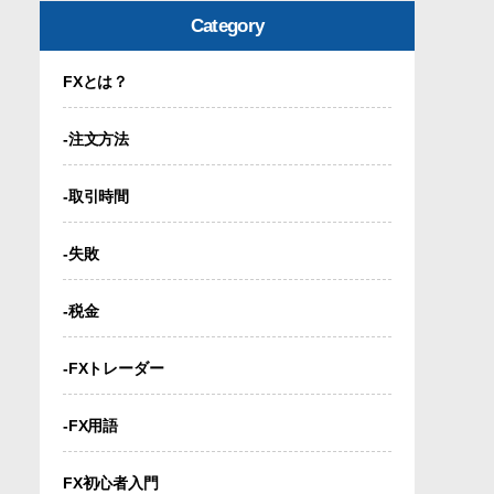
Category
FXとは？
-注文方法
-取引時間
-失敗
-税金
-FXトレーダー
-FX用語
FX初心者入門