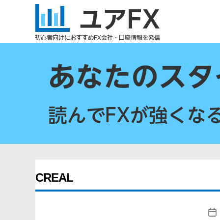
ユ
ア
FX
CREAL
投