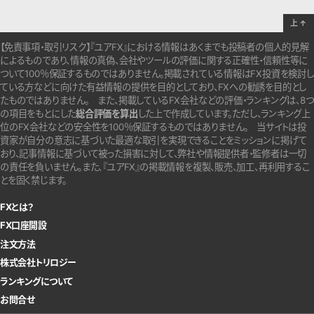
上
↑
【免責事項・取引リスク】『ユアFX』における情報はあくまでも投稿者の個人的見解
によるものであり、情報の真偽、会社やツールの評価に関する正確性・信頼性等に
ついて100％保証するものではありません。
掲載されている情報はFX投資を検討し
ている方などに向けた有益情報の提供を目的としており、FXへの勧誘を目的とし
たものではありません。
また、掲載しているFX会社などの評価・ランキングは、8つ
の項目をもとにした
総合評価を算出
した上で作成しています。
ただし、ランキング上
位のFX会社などの安全性を100％保証するものではありません。
当サイトは投
資家が自分の意志に基づいた最適な取引を実現できることをミッションに掲げて
おり、記事情報に基づいて被った損害に対して、弊社や情報提供者・監修者は一切
の責任を負いません。また、『ユアFX』の掲載情報を複製、販売、加工、再利用するこ
とを固く禁じます。
FXとは？
FX口座開設
注文方法
株式会社トリロジー
ランキングについて
お問合せ