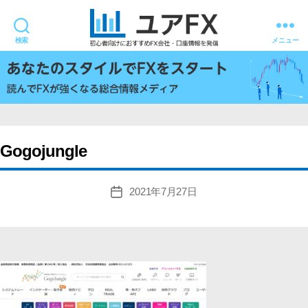
検索
メニュー
ユ
ア
FX
Gogojungle
2021年7月27日
投
稿
日