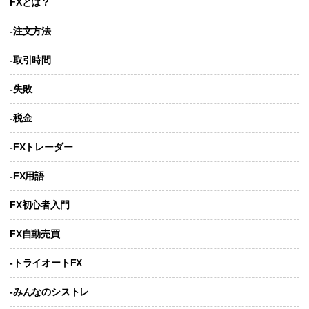
FXとは？
-注文方法
-取引時間
-失敗
-税金
-FXトレーダー
-FX用語
FX初心者入門
FX自動売買
-トライオートFX
-みんなのシストレ