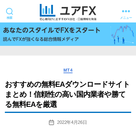
検索
メニュー
ユ
ア
FX
カ
MT4
テ
ゴ
おすすめの無料EAダウンロードサイト
リ
まとめ！信頼性の高い国内業者や勝て
ー
る無料EAを厳選
2022年4月26日
投
稿
日