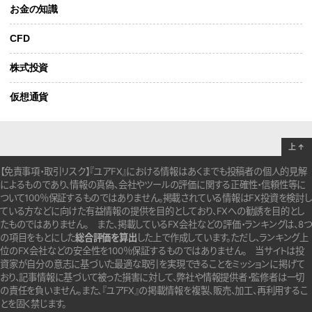
お金の知識
CFD
株式投資
仮想通貨
上
↑
【免責事項・取引リスク】『ユアFX』における情報はあくまでも投稿者の個人的見解
によるものであり、情報の真偽、会社やツールの評価に関する正確性・信頼性等に
ついて100％保証するものではありません。
掲載されている情報はFX投資を検討し
ている方などに向けた有益情報の提供を目的としており、FXへの勧誘を目的とし
たものではありません。
また、掲載しているFX会社などの評価・ランキングは、8つ
の項目をもとにした
総合評価を算出
した上で作成しています。
ただし、ランキング上
位のFX会社などの安全性を100％保証するものではありません。
当サイトは投
資家が自分の意志に基づいた最適な取引を実現できることをミッションに掲げて
おり、記事情報に基づいて被った損害に対して、弊社や情報提供者・監修者は一切
の責任を負いません。また、『ユアFX』の掲載情報を複製、販売、加工、再利用するこ
とを固く禁じます。