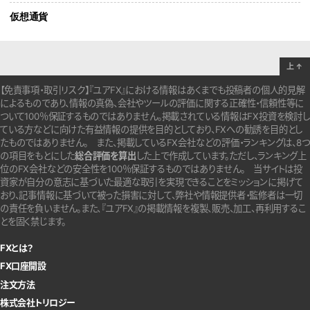
仮想通貨
上
↑
【免責事項・取引リスク】『ユアFX』における情報はあくまでも投稿者の個人的見解
によるものであり、情報の真偽、会社やツールの評価に関する正確性・信頼性等に
ついて100％保証するものではありません。
掲載されている情報はFX投資を検討し
ている方などに向けた有益情報の提供を目的としており、FXへの勧誘を目的とし
たものではありません。
また、掲載しているFX会社などの評価・ランキングは、8つ
の項目をもとにした
総合評価を算出
した上で作成しています。
ただし、ランキング上
位のFX会社などの安全性を100％保証するものではありません。
当サイトは投
資家が自分の意志に基づいた最適な取引を実現できることをミッションに掲げて
おり、記事情報に基づいて被った損害に対して、弊社や情報提供者・監修者は一切
の責任を負いません。また、『ユアFX』の掲載情報を複製、販売、加工、再利用するこ
とを固く禁じます。
FXとは？
FX口座開設
注文方法
株式会社トリロジー