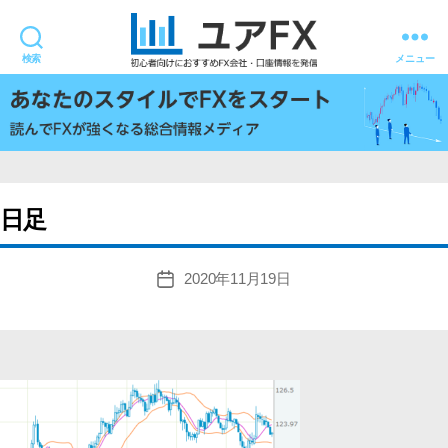
検索
メニュー
ユ
ア
FX
日足
2020年11月19日
投
稿
日