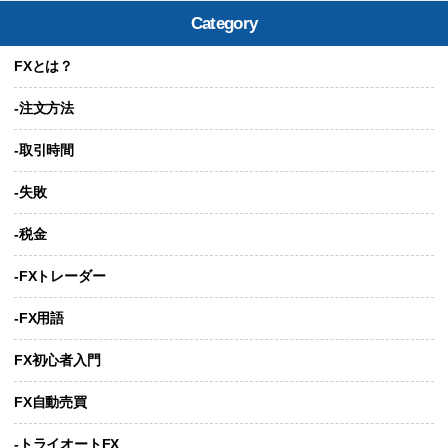
Category
FXとは？
-注文方法
-取引時間
-失敗
-税金
-FXトレーダー
-FX用語
FX初心者入門
FX自動売買
-トライオートFX