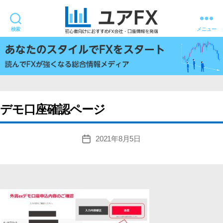
検索
メニュー
ユ
ア
FX
デモ口座確認ページ
2021年8月5日
投
稿
日