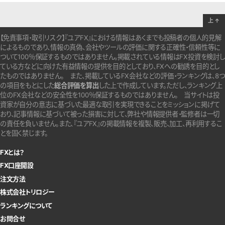
上
↑
【免責事項・取引リスク】『ユアFX』における情報はあくまでも投稿者の個人的見解
によるものであり、情報の真偽、会社やツールの評価に関する正確性・信頼性等に
ついて100％保証するものではありません。
掲載されている情報はFX投資を検討し
ている方などに向けた有益情報の提供を目的としており、FXへの勧誘を目的とし
たものではありません。
また、掲載しているFX会社などの評価・ランキングは、8つ
の項目をもとにした
総合評価を算出
した上で作成しています。
ただし、ランキング上
位のFX会社などの安全性を100％保証するものではありません。
当サイトは投
資家が自分の意志に基づいた最適な取引を実現できることをミッションに掲げて
おり、記事情報に基づいて被った損害に対して、弊社や情報提供者・監修者は一切
の責任を負いません。また、『ユアFX』の掲載情報を複製、販売、加工、再利用するこ
とを固く禁じます。
FXとは？
FX口座開設
注文方法
株式会社トリロジー
ランキングについて
お問合せ