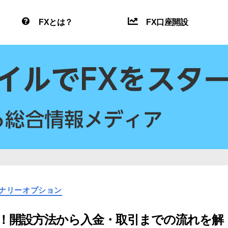
FXとは？
FX口座開設
カ
ナリーオプション
テ
ゴ
リ
！開設方法から入金・取引までの流れを解
ー