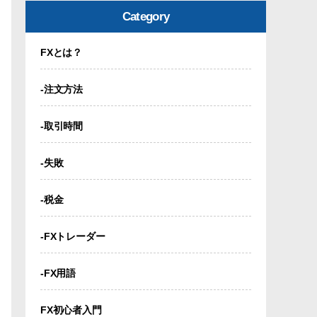
Category
FXとは？
-注文方法
-取引時間
-失敗
-税金
-FXトレーダー
-FX用語
FX初心者入門