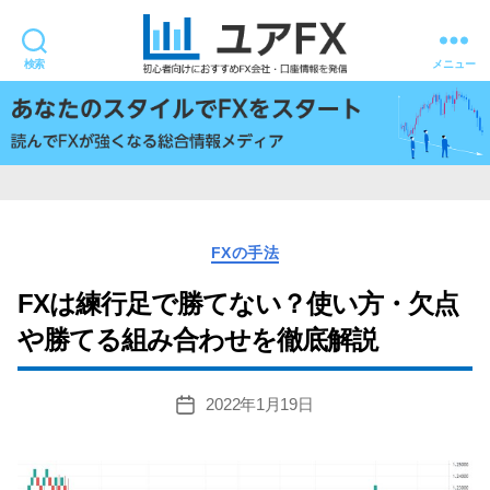
検索
メニュー
ユ
ア
FX
カ
FXの手法
テ
ゴ
FXは練行足で勝てない？使い方・欠点
リ
や勝てる組み合わせを徹底解説
ー
2022年1月19日
投
稿
日