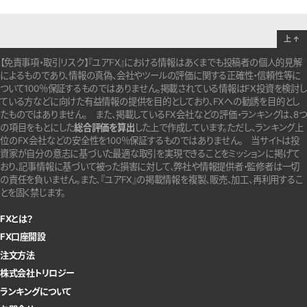
上
↑
【免責事項・取引リスク】『ユアFX』における情報はあくまでも投稿者の個人的見解
によるものであり、情報の真偽、会社やツールの評価に関する正確性・信頼性等に
ついて100％保証するものではありません。
掲載されている情報はFX投資を検討し
ている方などに向けた有益情報の提供を目的としており、FXへの勧誘を目的とし
たものではありません。
また、掲載しているFX会社などの評価・ランキングは、8つ
の項目をもとにした
総合評価を算出
した上で作成しています。
ただし、ランキング上
位のFX会社などの安全性を100％保証するものではありません。
当サイトは投
資家が自分の意志に基づいた最適な取引を実現できることをミッションに掲げて
おり、記事情報に基づいて被った損害に対して、弊社や情報提供者・監修者は一切
の責任を負いません。また、『ユアFX』の掲載情報を複製、販売、加工、再利用するこ
とを固く禁じます。
FXとは？
FX口座開設
注文方法
株式会社トリロジー
ランキングについて