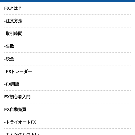
FXとは？
-注文方法
-取引時間
-失敗
-税金
-FXトレーダー
-FX用語
FX初心者入門
FX自動売買
-トライオートFX
-みんなのシストレ