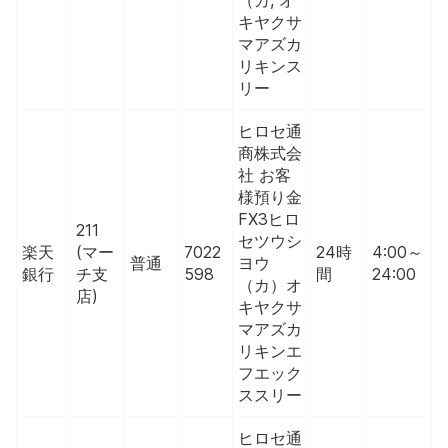
（カ, オ
キヤクサ
マアズカ
リキンス
リー
ヒロセ通
商株式会
社 お客
様預り金
FX3ヒロ
211
セツウシ
楽天
(マー
7022
24時
4:00～
普通
ヨウ
銀行
チ支
598
間
24:00
（カ）オ
店)
キヤクサ
マアズカ
リキンエ
フエック
ススリー
ヒロセ通