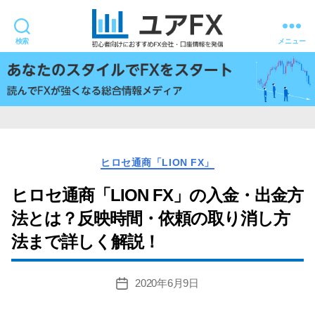
検索
メニュー
ユ
ア
FX
カ
ヒロセ通商「LION FX」
テ
ゴ
ヒロセ通商「LION FX」の入金・出金方
リ
法とは？反映時間・依頼の取り消し方
ー
法まで詳しく解説！
2020年6月9日
投
稿
日