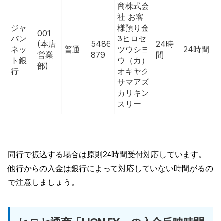
商株式会
社 お客
ジャ
様預り金
001
パン
3ヒロセ
(本店
5486
24時
ネッ
普通
ツウシヨ
24時間
営業
879
間
ト銀
ウ（カ）
部)
行
オキヤク
サマアズ
カリキン
スリー
同行で振込する場合は原則24時間受付対応しています。
他行からの入金は銀行によって対応していない時間がるの
で注意しましょう。