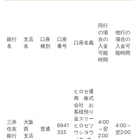
同行
の場
他行の
銀行
支店
口座
口座
合の
場合の
口座名義
名
名
種別
番号
入金
入金可
可能
能時間
時間
ヒロセ通
商 株式
会社 お
客様預り
金スリー
三井
大阪
4:00
6941
ヒロセツ
4:00～
住友
西
普通
～翌
335
ウシヨウ
翌2:00
銀行
支店
2:00