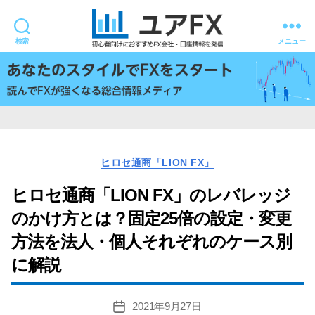
検索
メニュー
ユ
ア
FX
カ
ヒロセ通商「LION FX」
テ
ゴ
ヒロセ通商「LION FX」のレバレッジ
リ
のかけ方とは？固定25倍の設定・変更
ー
方法を法人・個人それぞれのケース別
に解説
2021年9月27日
投