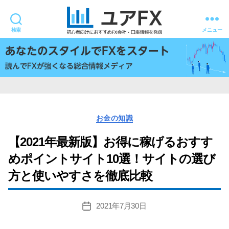
検索
メニュー
ユ
ア
FX
カ
お金の知識
テ
ゴ
【2021年最新版】お得に稼げるおすす
リ
めポイントサイト10選！サイトの選び
ー
方と使いやすさを徹底比較
2021年7月30日
投
稿
日