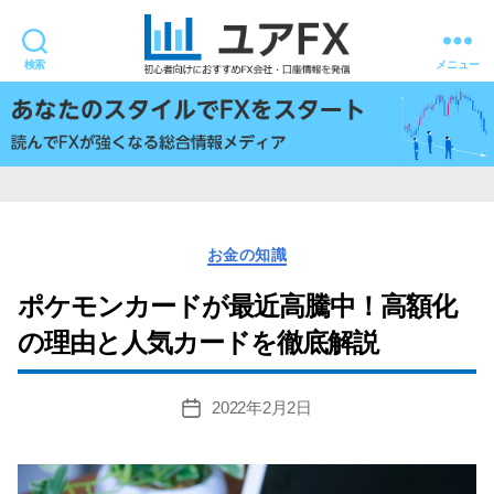
検索
メニュー
ユ
ア
FX
カ
お金の知識
テ
ゴ
ポケモンカードが最近高騰中！高額化
リ
の理由と人気カードを徹底解説
ー
2022年2月2日
投
稿
日