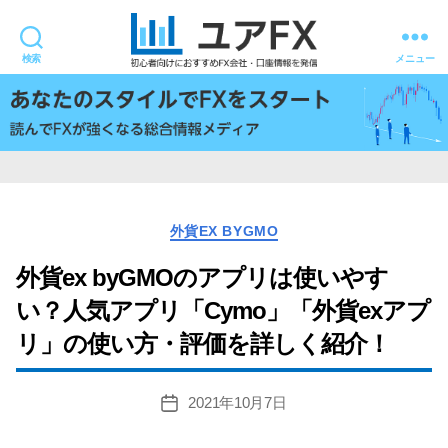
検索
メニュー
ユ
ア
FX
カ
外貨EX BYGMO
テ
ゴ
外貨ex byGMOのアプリは使いやす
リ
い？人気アプリ「Cymo」「外貨exアプ
ー
リ」の使い方・評価を詳しく紹介！
2021年10月7日
投
稿
日