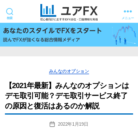
検索
メニュー
ユ
ア
FX
カ
みんなのオプション
テ
ゴ
【2021年最新】みんなのオプションは
リ
デモ取引可能？デモ取引サービス終了
ー
の原因と復活はあるのか解説
2022年1月19日
投
稿
日