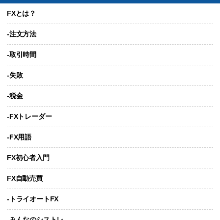
FXとは？
-注文方法
-取引時間
-失敗
-税金
-FXトレーダー
-FX用語
FX初心者入門
FX自動売買
-トライオートFX
-みんなのシストレ