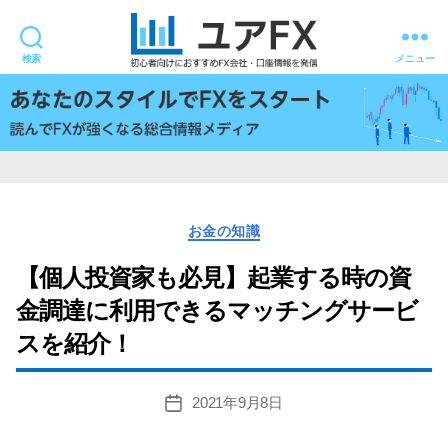
検索
メニュー
ユ
ア
FX
カ
お金の知識
テ
ゴ
【個人投資家も必見】起業する時の資
リ
金調達に利用できるマッチングサービ
ー
スを紹介！
2021年9月8日
投
稿
日