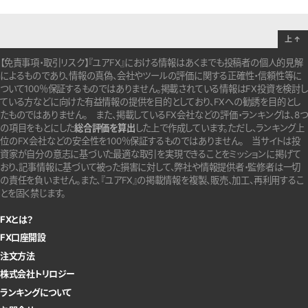
上
↑
【免責事項・取引リスク】『ユアFX』における情報はあくまでも投稿者の個人的見解
によるものであり、情報の真偽、会社やツールの評価に関する正確性・信頼性等に
ついて100％保証するものではありません。
掲載されている情報はFX投資を検討し
ている方などに向けた有益情報の提供を目的としており、FXへの勧誘を目的とし
たものではありません。
また、掲載しているFX会社などの評価・ランキングは、8つ
の項目をもとにした
総合評価を算出
した上で作成しています。
ただし、ランキング上
位のFX会社などの安全性を100％保証するものではありません。
当サイトは投
資家が自分の意志に基づいた最適な取引を実現できることをミッションに掲げて
おり、記事情報に基づいて被った損害に対して、弊社や情報提供者・監修者は一切
の責任を負いません。また、『ユアFX』の掲載情報を複製、販売、加工、再利用するこ
とを固く禁じます。
FXとは？
FX口座開設
注文方法
株式会社トリロジー
ランキングについて