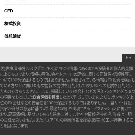
CFD
株式投資
仮想通貨
上
↑
【免責事項・取引リスク】『ユアFX』における情報はあくまでも投稿者の個人的見解
によるものであり、情報の真偽、会社やツールの評価に関する正確性・信頼性等に
ついて100％保証するものではありません。
掲載されている情報はFX投資を検討し
ている方などに向けた有益情報の提供を目的としており、FXへの勧誘を目的とし
たものではありません。
また、掲載しているFX会社などの評価・ランキングは、8つ
の項目をもとにした
総合評価を算出
した上で作成しています。
ただし、ランキング上
位のFX会社などの安全性を100％保証するものではありません。
当サイトは投
資家が自分の意志に基づいた最適な取引を実現できることをミッションに掲げて
おり、記事情報に基づいて被った損害に対して、弊社や情報提供者・監修者は一切
の責任を負いません。また、『ユアFX』の掲載情報を複製、販売、加工、再利用するこ
とを固く禁じます。