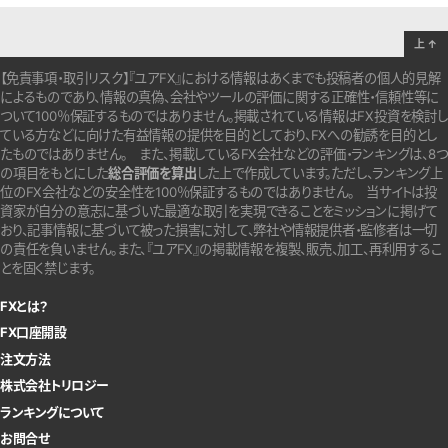
上
↑
【免責事項・取引リスク】『ユアFX』における情報はあくまでも投稿者の個人的見解
によるものであり、情報の真偽、会社やツールの評価に関する正確性・信頼性等に
ついて100％保証するものではありません。
掲載されている情報はFX投資を検討し
ている方などに向けた有益情報の提供を目的としており、FXへの勧誘を目的とし
たものではありません。
また、掲載しているFX会社などの評価・ランキングは、8つ
の項目をもとにした
総合評価を算出
した上で作成しています。
ただし、ランキング上
位のFX会社などの安全性を100％保証するものではありません。
当サイトは投
資家が自分の意志に基づいた最適な取引を実現できることをミッションに掲げて
おり、記事情報に基づいて被った損害に対して、弊社や情報提供者・監修者は一切
の責任を負いません。また、『ユアFX』の掲載情報を複製、販売、加工、再利用するこ
とを固く禁じます。
FXとは？
FX口座開設
注文方法
株式会社トリロジー
ランキングについて
お問合せ