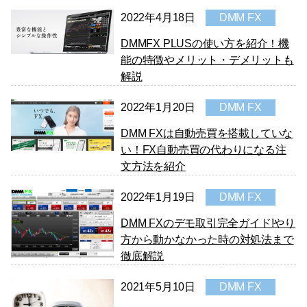
2022年4月18日
DMM FX
DMMFX PLUSの使い方を紹介！機
能の特徴やメリット・デメリットも
解説
2022年1月20日
DMM FX
DMM FXは自動売買を搭載していな
い！FX自動売買の代わりになる注
文方法を紹介
2022年1月19日
DMM FX
DMM FXのデモ取引完全ガイド!やり
方から動かなかった時の対処法まで
徹底解説
2021年5月10日
DMM FX