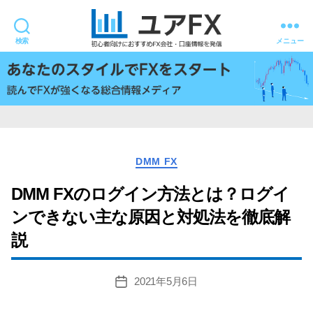
検索
メニュー
ユ
ア
FX
カ
DMM FX
テ
ゴ
DMM FXのログイン方法とは？ログイ
リ
ンできない主な原因と対処法を徹底解
ー
説
2021年5月6日
投
稿
日