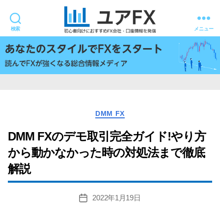
検索
メニュー
ユ
ア
FX
カ
DMM FX
テ
ゴ
DMM FXのデモ取引完全ガイド!やり方
リ
から動かなかった時の対処法まで徹底
ー
解説
2022年1月19日
投
稿
日