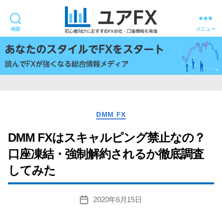
検索
メニュー
ユ
ア
FX
カ
DMM FX
テ
ゴ
DMM FXはスキャルピング禁止なの？
リ
口座凍結・強制解約されるか徹底調査
ー
してみた
2020年6月15日
投
稿
日