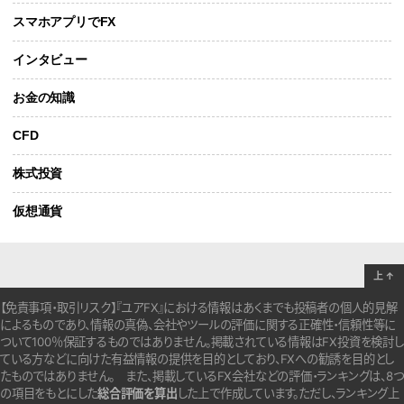
スマホアプリでFX
インタビュー
お金の知識
CFD
株式投資
仮想通貨
上
↑
【免責事項・取引リスク】『ユアFX』における情報はあくまでも投稿者の個人的見解
によるものであり、情報の真偽、会社やツールの評価に関する正確性・信頼性等に
ついて100％保証するものではありません。
掲載されている情報はFX投資を検討し
ている方などに向けた有益情報の提供を目的としており、FXへの勧誘を目的とし
たものではありません。
また、掲載しているFX会社などの評価・ランキングは、8つ
の項目をもとにした
総合評価を算出
した上で作成しています。
ただし、ランキング上