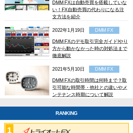
DMM FXは自動売買を搭載していな
い！FX自動売買の代わりになる注
文方法を紹介
2022年1月19日
DMM FX
DMM FXのデモ取引完全ガイド!やり
方から動かなかった時の対処法まで
徹底解説
2021年5月10日
DMM FX
DMM FXの取引時間は何時まで？取
引可能な時間帯・他社との違いやメ
ンテナンス時期について解説
RANKING