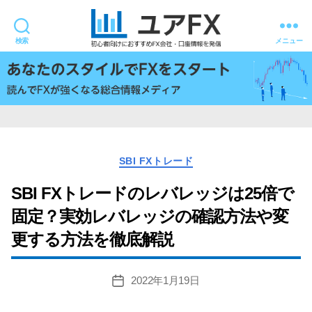
検索
メニュー
ユ
ア
FX
カ
SBI FXトレード
テ
ゴ
SBI FXトレードのレバレッジは25倍で
リ
固定？実効レバレッジの確認方法や変
ー
更する方法を徹底解説
2022年1月19日
投
稿
日