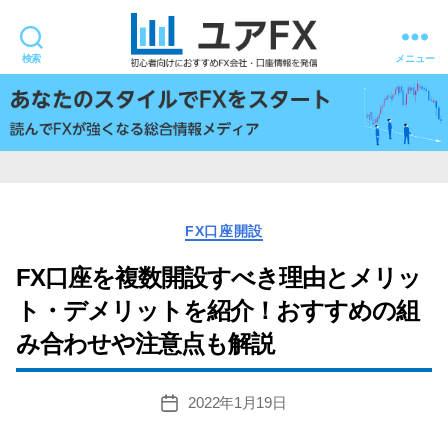
検索
メニュー
ユ
ア
FX
カ
FX口座開設
テ
ゴ
FX口座を複数開設すべき理由とメリッ
リ
ト・デメリットを紹介！おすすめの組
ー
み合わせや注意点も解説
2022年1月19日
投
稿
日