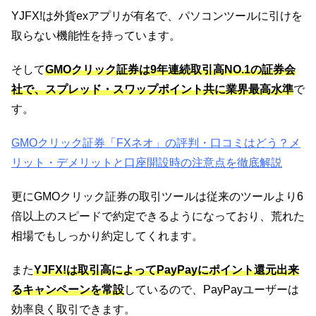
YJFX!は外貨exアプリが有名で、パソコンツールに引けを
取らない機能性を持っています。
そして
GMOクリック証券は9年連続取引高NO.1の証券会
社で、スプレッド・スワップポイント共に業界最高水準
で
す。
GMOクリック証券「FXネオ」の評判・口コミはどう？メ
リット・デメリットと口座開設時の注意点を徹底解説
更にGMOクリック証券の取引ツールは従来のツールより6
倍以上のスピードで約定できるようになっており、荒れた
相場でもしっかり約定してくれます。
また
YJFX!は取引高によってPayPayにポイント還元出来
るキャンペーンを常設
しているので、PayPayユーザーは
効率良く取引できます。