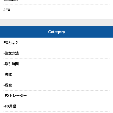
JFX
Category
FXとは？
-注文方法
-取引時間
-失敗
-税金
-FXトレーダー
-FX用語