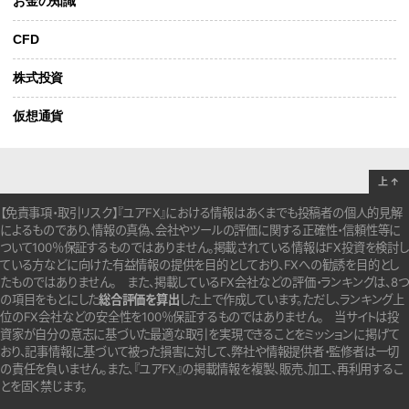
お金の知識
CFD
株式投資
仮想通貨
上
↑
【免責事項・取引リスク】『ユアFX』における情報はあくまでも投稿者の個人的見解
によるものであり、情報の真偽、会社やツールの評価に関する正確性・信頼性等に
ついて100％保証するものではありません。
掲載されている情報はFX投資を検討し
ている方などに向けた有益情報の提供を目的としており、FXへの勧誘を目的とし
たものではありません。
また、掲載しているFX会社などの評価・ランキングは、8つ
の項目をもとにした
総合評価を算出
した上で作成しています。
ただし、ランキング上
位のFX会社などの安全性を100％保証するものではありません。
当サイトは投
資家が自分の意志に基づいた最適な取引を実現できることをミッションに掲げて
おり、記事情報に基づいて被った損害に対して、弊社や情報提供者・監修者は一切
の責任を負いません。また、『ユアFX』の掲載情報を複製、販売、加工、再利用するこ
とを固く禁じます。