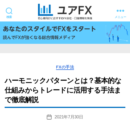
検索
メニュー
ユ
ア
FX
カ
FXの手法
テ
ゴ
ハーモニックパターンとは？基本的な
リ
仕組みからトレードに活用する手法ま
ー
で徹底解説
2021年7月30日
投
稿
日