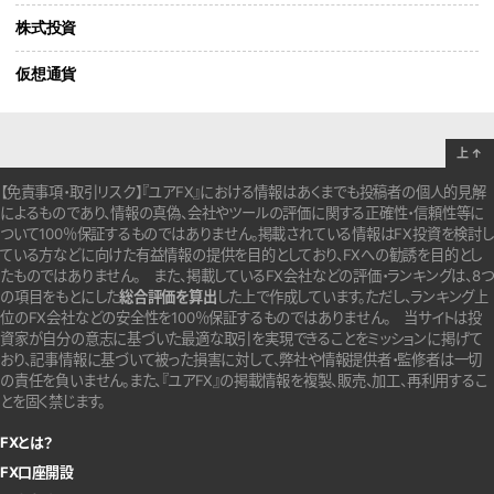
株式投資
仮想通貨
上
↑
【免責事項・取引リスク】『ユアFX』における情報はあくまでも投稿者の個人的見解
によるものであり、情報の真偽、会社やツールの評価に関する正確性・信頼性等に
ついて100％保証するものではありません。
掲載されている情報はFX投資を検討し
ている方などに向けた有益情報の提供を目的としており、FXへの勧誘を目的とし
たものではありません。
また、掲載しているFX会社などの評価・ランキングは、8つ
の項目をもとにした
総合評価を算出
した上で作成しています。
ただし、ランキング上
位のFX会社などの安全性を100％保証するものではありません。
当サイトは投
資家が自分の意志に基づいた最適な取引を実現できることをミッションに掲げて
おり、記事情報に基づいて被った損害に対して、弊社や情報提供者・監修者は一切
の責任を負いません。また、『ユアFX』の掲載情報を複製、販売、加工、再利用するこ
とを固く禁じます。
FXとは？
FX口座開設