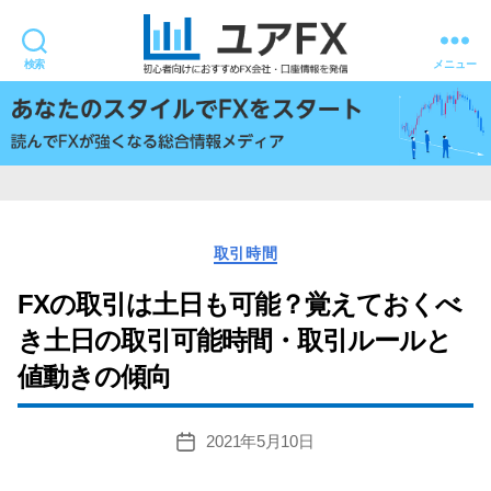
検索
メニュー
ユ
ア
FX
カ
取引時間
テ
ゴ
FXの取引は土日も可能？覚えておくべ
リ
き土日の取引可能時間・取引ルールと
ー
値動きの傾向
2021年5月10日
投
稿
日