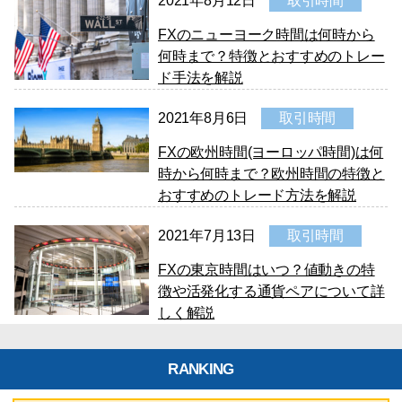
2021年8月12日
取引時間
FXのニューヨーク時間は何時から
何時まで？特徴とおすすめのトレー
ド手法を解説
2021年8月6日
取引時間
FXの欧州時間(ヨーロッパ時間)は何
時から何時まで？欧州時間の特徴と
おすすめのトレード方法を解説
2021年7月13日
取引時間
FXの東京時間はいつ？値動きの特
徴や活発化する通貨ペアについて詳
しく解説
RANKING