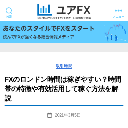
検索
メニュー
ユ
ア
FX
カ
取引時間
テ
ゴ
FXのロンドン時間は稼ぎやすい？時間
リ
帯の特徴や有効活用して稼ぐ方法を解
ー
説
2021年3月5日
投
稿
日