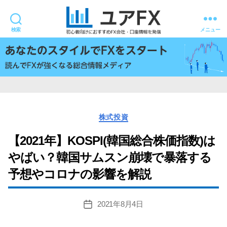
検索
メニュー
ユ
ア
FX
カ
株式投資
テ
ゴ
【2021年】KOSPI(韓国総合株価指数)は
リ
やばい？韓国サムスン崩壊で暴落する
ー
予想やコロナの影響を解説
2021年8月4日
投
稿
日