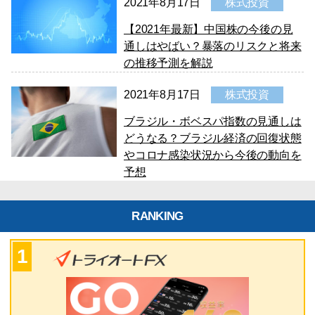
2021年8月17日
株式投資
【2021年最新】中国株の今後の見
通しはやばい？暴落のリスクと将来
の推移予測を解説
2021年8月17日
株式投資
ブラジル・ボベスパ指数の見通しは
どうなる？ブラジル経済の回復状態
やコロナ感染状況から今後の動向を
予想
RANKING