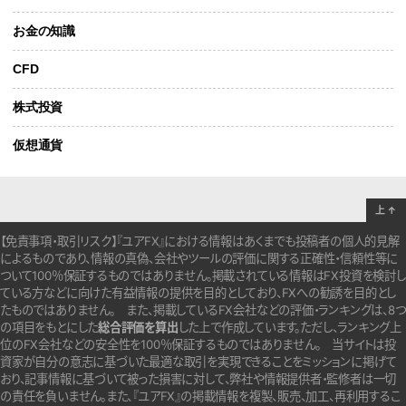
お金の知識
CFD
株式投資
仮想通貨
上
↑
【免責事項・取引リスク】『ユアFX』における情報はあくまでも投稿者の個人的見解
によるものであり、情報の真偽、会社やツールの評価に関する正確性・信頼性等に
ついて100％保証するものではありません。
掲載されている情報はFX投資を検討し
ている方などに向けた有益情報の提供を目的としており、FXへの勧誘を目的とし
たものではありません。
また、掲載しているFX会社などの評価・ランキングは、8つ
の項目をもとにした
総合評価を算出
した上で作成しています。
ただし、ランキング上
位のFX会社などの安全性を100％保証するものではありません。
当サイトは投
資家が自分の意志に基づいた最適な取引を実現できることをミッションに掲げて
おり、記事情報に基づいて被った損害に対して、弊社や情報提供者・監修者は一切
の責任を負いません。また、『ユアFX』の掲載情報を複製、販売、加工、再利用するこ