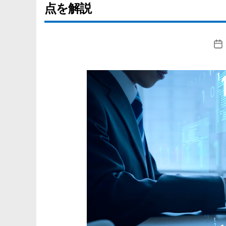
点を解説
投
稿
日