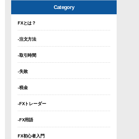
Category
FXとは？
-注文方法
-取引時間
-失敗
-税金
-FXトレーダー
-FX用語
FX初心者入門