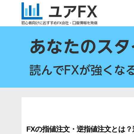
ユ
ア
FX
FXの指値注文・逆指値注文とは